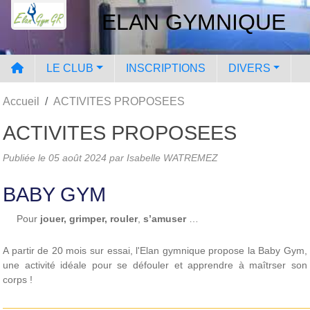
Panneau de gestion des cookies
ELAN GYMNIQUE
LE CLUB
INSCRIPTIONS
DIVERS
Accueil
ACTIVITES PROPOSEES
ACTIVITES PROPOSEES
Publiée le
05 août 2024
par
Isabelle WATREMEZ
BABY GYM
Pour
jouer,
grimper,
rouler
,
s’amuser
…
A partir de 20 mois sur essai, l'Elan gymnique propose la Baby Gym,
une activité idéale pour se défouler et apprendre à maîtrser son
corps !